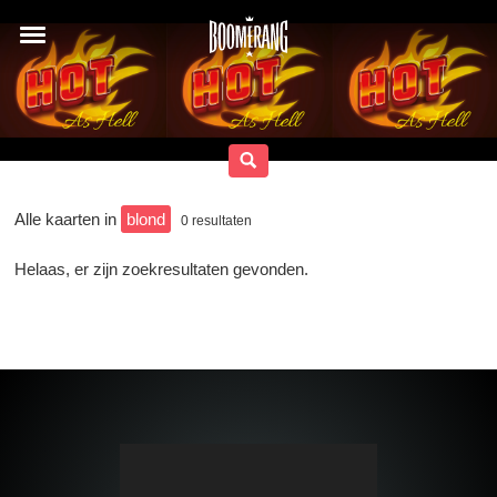
Alle kaarten in
blond
0
resultaten
Helaas, er zijn zoekresultaten gevonden.