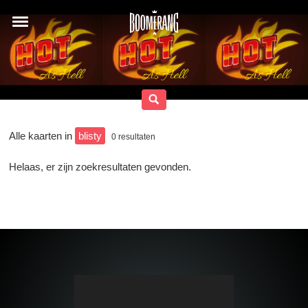
Alle kaarten in
blisty
0
resultaten
Helaas, er zijn zoekresultaten gevonden.