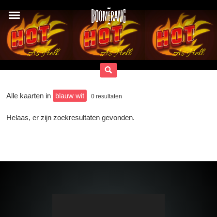
Alle kaarten in
blauw wit
0
resultaten
Helaas, er zijn zoekresultaten gevonden.