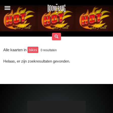
Alle kaarten in
bikini
0
resultaten
Helaas, er zijn zoekresultaten gevonden.