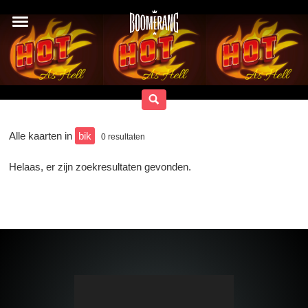
Alle kaarten in
bik
0
resultaten
Helaas, er zijn zoekresultaten gevonden.