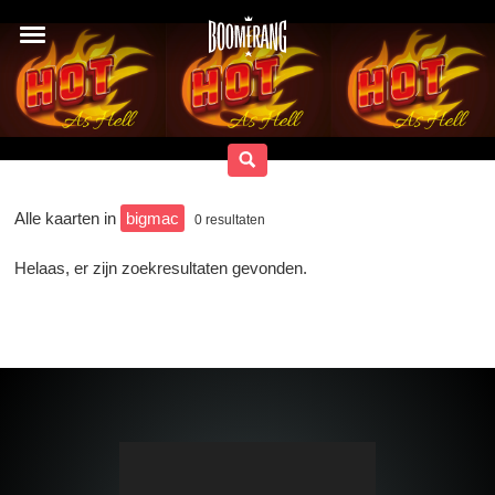
Alle kaarten in
bigmac
0
resultaten
Helaas, er zijn zoekresultaten gevonden.