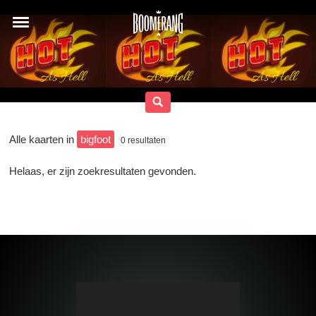
Alle kaarten in
bigfoot
0
resultaten
Helaas, er zijn zoekresultaten gevonden.