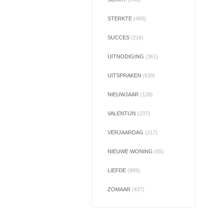
STERKTE
(483)
SUCCES
(216)
UITNODIGING
(361)
UITSPRAKEN
(639)
NIEUWJAAR
(128)
VALENTIJN
(237)
VERJAARDAG
(217)
NIEUWE WONING
(65)
LIEFDE
(889)
ZOMAAR
(437)