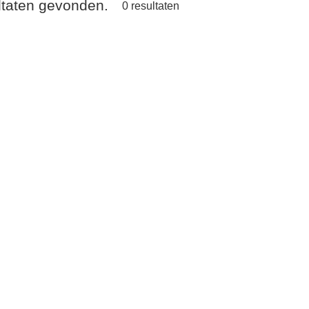
ultaten gevonden.
0
resultaten