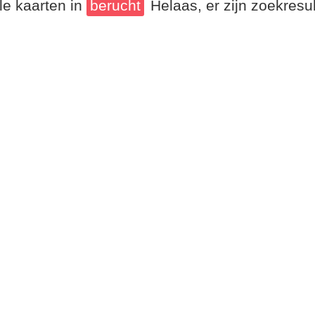
le kaarten in
berucht
Helaas, er zijn zoekres