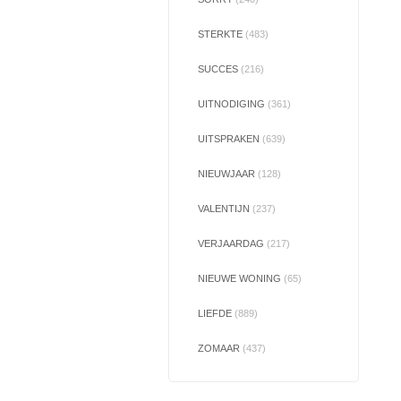
STERKTE
(483)
SUCCES
(216)
UITNODIGING
(361)
UITSPRAKEN
(639)
NIEUWJAAR
(128)
VALENTIJN
(237)
VERJAARDAG
(217)
NIEUWE WONING
(65)
LIEFDE
(889)
ZOMAAR
(437)