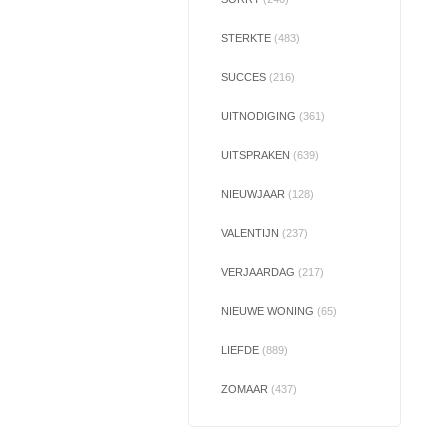
STERKTE
(483)
SUCCES
(216)
UITNODIGING
(361)
UITSPRAKEN
(639)
NIEUWJAAR
(128)
VALENTIJN
(237)
VERJAARDAG
(217)
NIEUWE WONING
(65)
LIEFDE
(889)
ZOMAAR
(437)