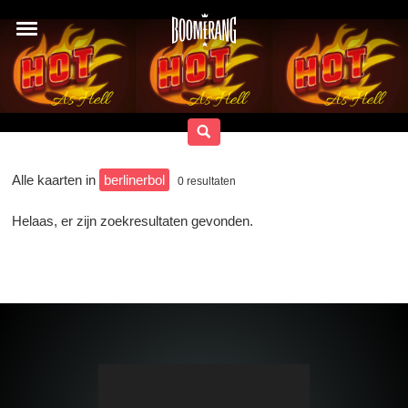
Alle kaarten in
berlinerbol
0
resultaten
Helaas, er zijn zoekresultaten gevonden.