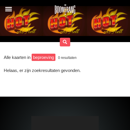
Alle kaarten in
beproeving
0
resultaten
Helaas, er zijn zoekresultaten gevonden.