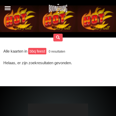
Alle kaarten in
bbq feest
0
resultaten
Helaas, er zijn zoekresultaten gevonden.