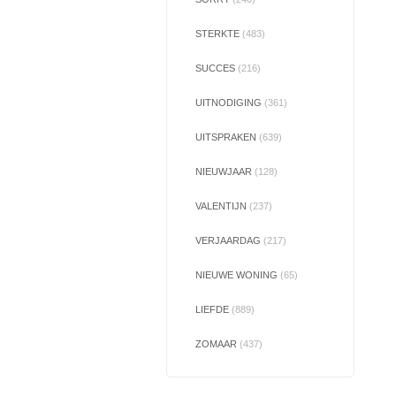
STERKTE
(483)
SUCCES
(216)
UITNODIGING
(361)
UITSPRAKEN
(639)
NIEUWJAAR
(128)
VALENTIJN
(237)
VERJAARDAG
(217)
NIEUWE WONING
(65)
LIEFDE
(889)
ZOMAAR
(437)