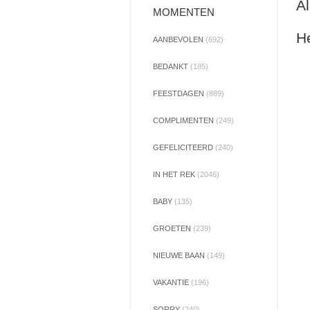
Al
MOMENTEN
He
AANBEVOLEN
(692)
BEDANKT
(185)
FEESTDAGEN
(889)
COMPLIMENTEN
(249)
GEFELICITEERD
(240)
IN HET REK
(2046)
BABY
(135)
GROETEN
(239)
NIEUWE BAAN
(149)
VAKANTIE
(196)
SORRY
(240)