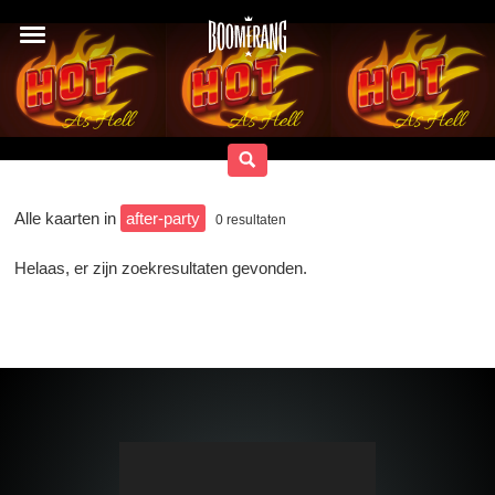
Alle kaarten in
after-party
0
resultaten
Helaas, er zijn zoekresultaten gevonden.