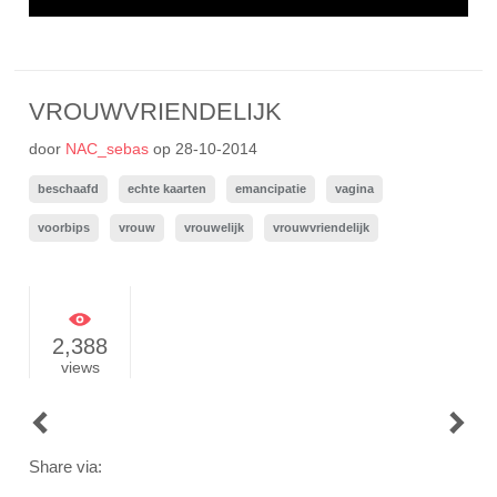
VROUWVRIENDELIJK
door
NAC_sebas
op
28-10-2014
beschaafd
echte kaarten
emancipatie
vagina
voorbips
vrouw
vrouwelijk
vrouwvriendelijk
2,388
views
POST
NAVIGATION
Share via: