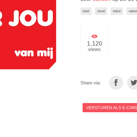
hart
rood
tekst
valen
1,120
views
Share via:
VERSTUREN ALS E-CARD