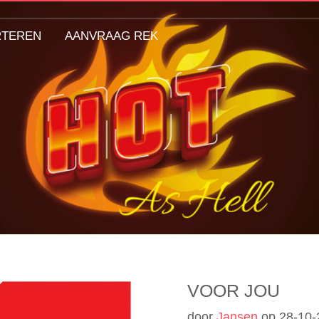
RTEREN
AANVRAAG REK
VOOR JOU
door
Jansen
op
28-10-