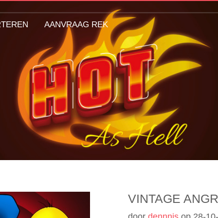
RTEREN
AANVRAAG REK
VINTAGE ANGR
door
dennnis
op
28-10