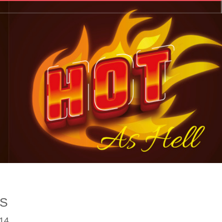
IS
14