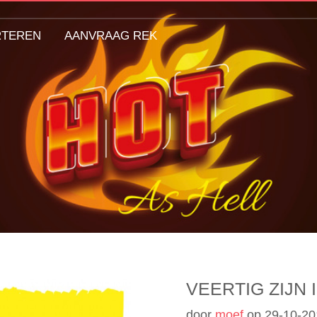
RTEREN
AANVRAAG REK
VEERTIG ZIJN 
door
moef
op
29-10-20