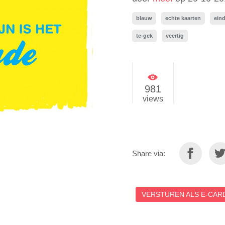
blauw
echte kaarten
ein
te-gek
veertig
981
views
Share via:
VERSTUREN ALS E-CARD