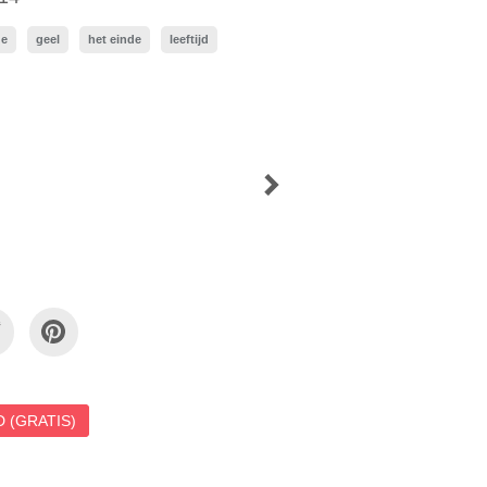
de
geel
het einde
leeftijd
 (GRATIS)