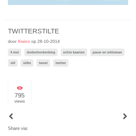
TWITTERSTILTE
door
Kiwico
op
28-10-2014
4 mei
dodenherdenking
echte kaarten
pauw en witteman
stil
stilte
tweet
twitter
795
views
POST
NAVIGATION
Share via: