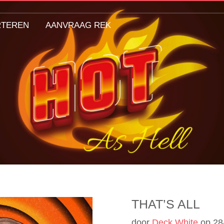
RTEREN
AANVRAAG REK
THAT’S ALL
door
Deck White
op
28