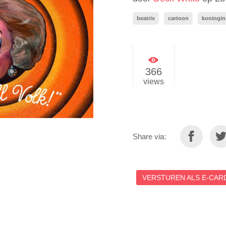
beatrix
cartoon
koningin
366
views
Share via:
VERSTUREN ALS E-CARD