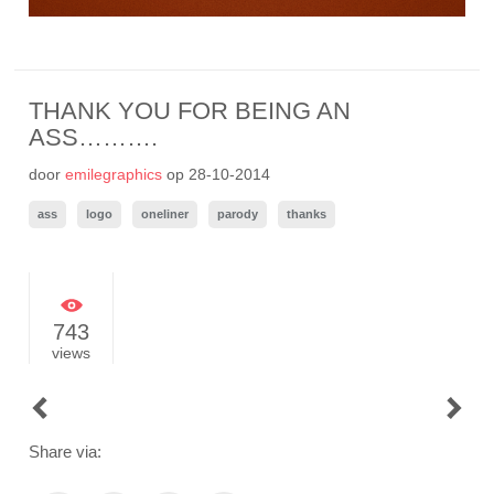
THANK YOU FOR BEING AN
ASS……….
door
emilegraphics
op
28-10-2014
ass
logo
oneliner
parody
thanks
743
views
POST
NAVIGATION
Share via: