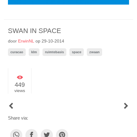
SWAN IN SPACE
door
ErwinNL
op
29-10-2014
curacao
klm
ruimtebasis
space
zwaan
449
views
POST
NAVIGATION
Share via: