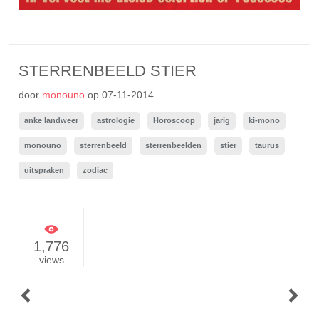
STERRENBEELD STIER
door
monouno
op
07-11-2014
anke landweer
astrologie
Horoscoop
jarig
ki-mono
monouno
sterrenbeeld
sterrenbeelden
stier
taurus
uitspraken
zodiac
1,776
views
POST
NAVIGATION