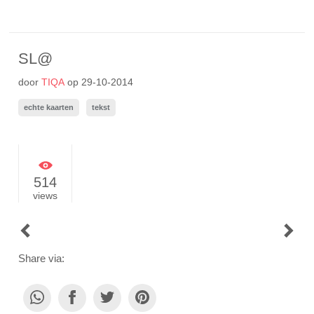
SL@
door
TIQA
op
29-10-2014
echte kaarten
tekst
514
views
POST
NAVIGATION
Share via: