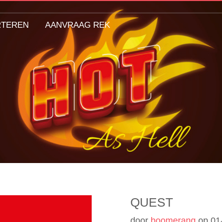
RTEREN
AANVRAAG REK
QUEST
door
boomerang
op
01