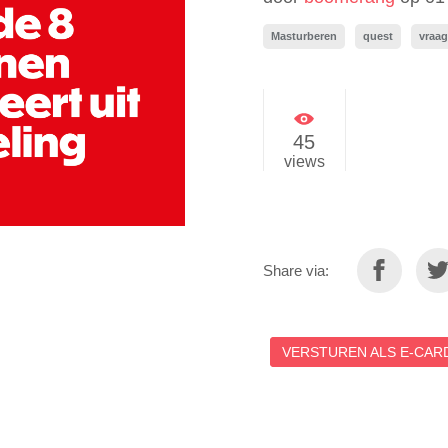
Masturberen
quest
vraag
45
views
Share via:
VERSTUREN ALS E-CARD