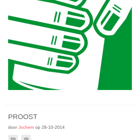
PROOST
door
Jochem
op
28-10-2014
bla
vla