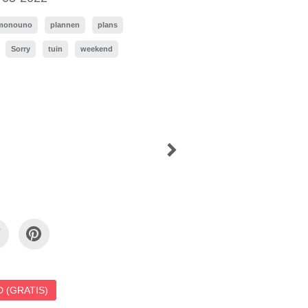
monouno
plannen
plans
Sorry
tuin
weekend
 (GRATIS)