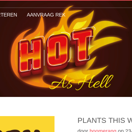
RTEREN
AANVRAAG REK
PLANTS THIS
door
boomerang
op
23