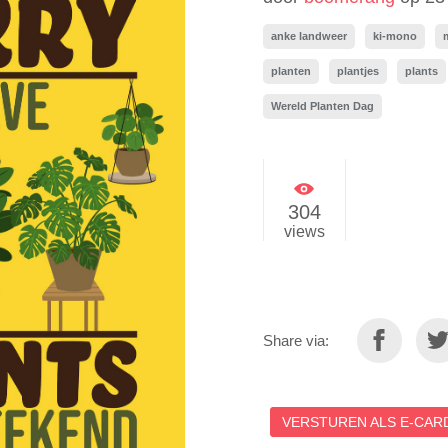
anke landweer
ki-mono
planten
plantjes
plants
Wereld Planten Dag
304
views
Share via:
VERSTUREN ALS E-CARD