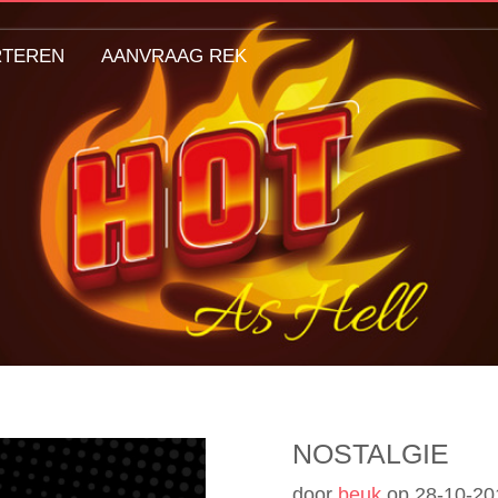
RTEREN
AANVRAAG REK
NOSTALGIE
door
beuk
op
28-10-20