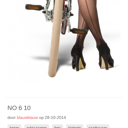
NO 6 10
door
blauwblauw
op
28-10-2014
benen
echte kaarten
fiets
higheels
naadkousen