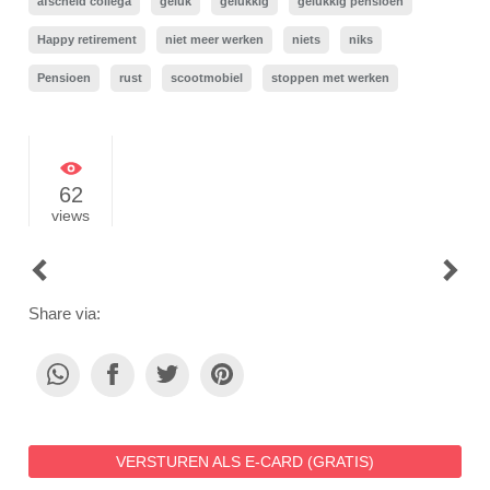
afscheid collega
geluk
gelukkig
gelukkig pensioen
Happy retirement
niet meer werken
niets
niks
Pensioen
rust
scootmobiel
stoppen met werken
62
views
POST
NAVIGATION
Share via:
VERSTUREN ALS E-CARD (GRATIS)