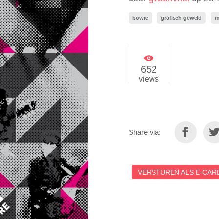
bowie
grafisch geweld
m
652
views
Share via:
VERSTUREN ALS E-CARD