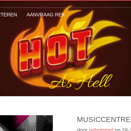
RTEREN
AANVRAAG REK
MUSICCENTRE
door
gvbommel
op
28-