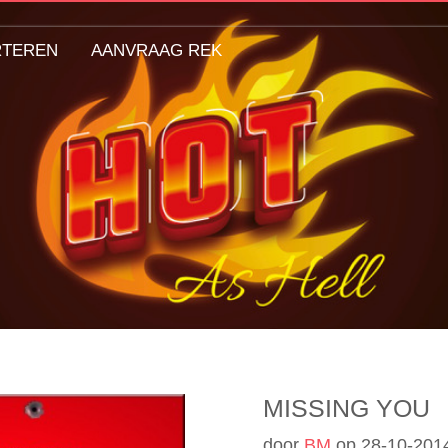
RTEREN
AANVRAAG REK
MISSING YOU
door
BM
op
28-10-201