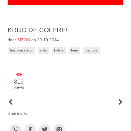
KRIJG DE COLERE!
door
SIZOO
op
29-10-2014
bastiaan sizoo
cola
kolere
logo
parodie
819
views
POST
NAVIGATION
Share via: