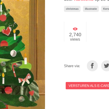
christmas
illustratie
Kers
2,740
views
Share via:
VERSTUREN ALS E-CARD