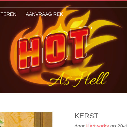
RTEREN
AANVRAAG REK
KERST
door
Kartworks
op
28-