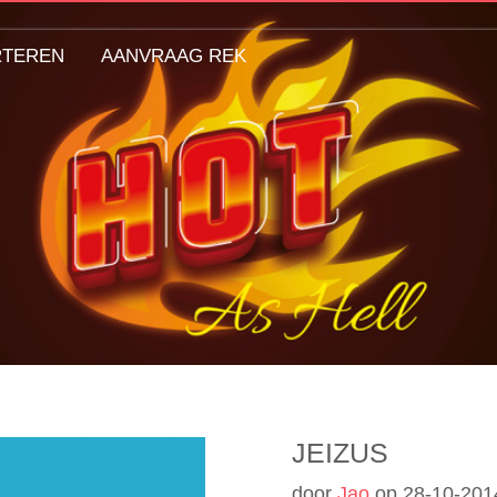
RTEREN
AANVRAAG REK
JEIZUS
door
Jao
op
28-10-201