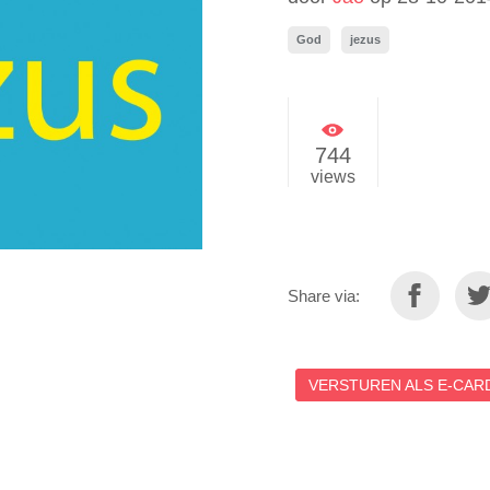
God
jezus
744
views
Share via:
VERSTUREN ALS E-CARD