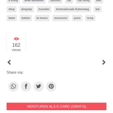
a thing
anke landweer
cartoon
cat
cat thing
dier
ding
dingetje
huisdier
Internationale Kattendag
kat
kater
katten
ki-mono
monouno
poes
tong
162
views
POST
NAVIGATION
Share via:
VERSTUREN ALS E-CARD (GRATIS)