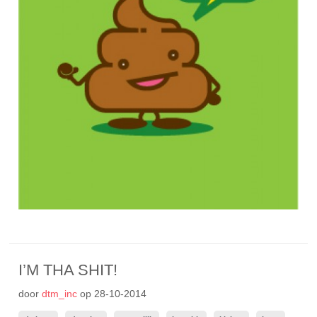
I’M THA SHIT!
door
dtm_inc
op
28-10-2014