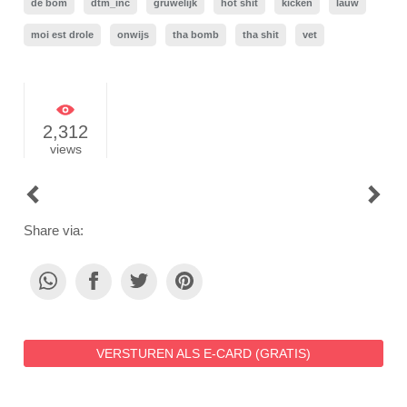
de bom
dtm_inc
gruwelijk
hot shit
kicken
lauw
moi est drole
onwijs
tha bomb
tha shit
vet
2,312
views
POST
NAVIGATION
Share via:
VERSTUREN ALS E-CARD (GRATIS)