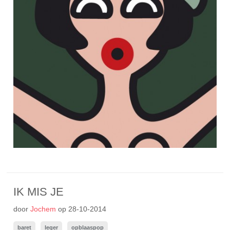
IK MIS JE
door
Jochem
op
28-10-2014
baret
leger
opblaaspop