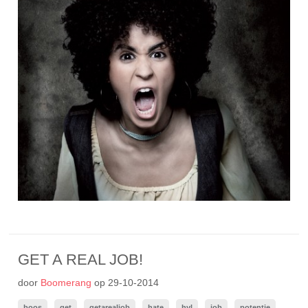
GET A REAL JOB!
door
Boomerang
op
29-10-2014
boos
get
getarealjob
hate
hvl
job
potentie