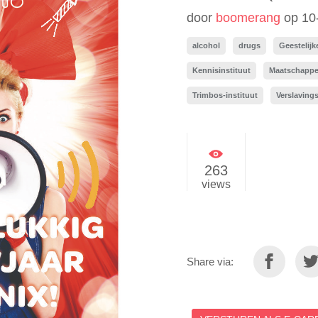
door
boomerang
op
10
alcohol
drugs
Geestelij
Kennisinstituut
Maatschappel
Trimbos-instituut
Verslaving
263
views
Share via: