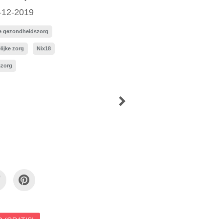
-12-2019
ke gezondheidszorg
ijke zorg
Nix18
szorg