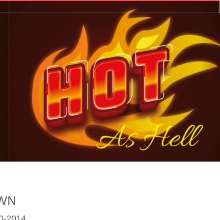
OWN
0-2014