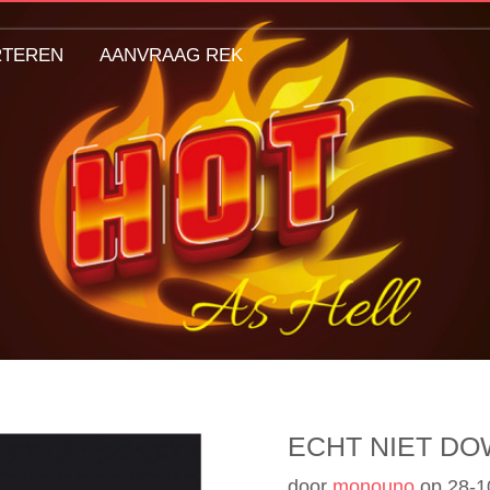
RTEREN
AANVRAAG REK
ECHT NIET D
door
monouno
op
28-1