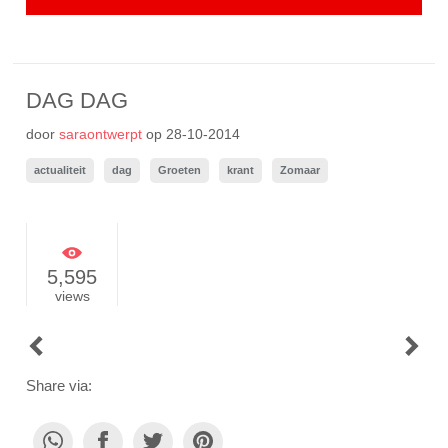
DAG DAG
door
saraontwerpt
op
28-10-2014
actualiteit
dag
Groeten
krant
Zomaar
5,595
views
POST
NAVIGATION
Share via: