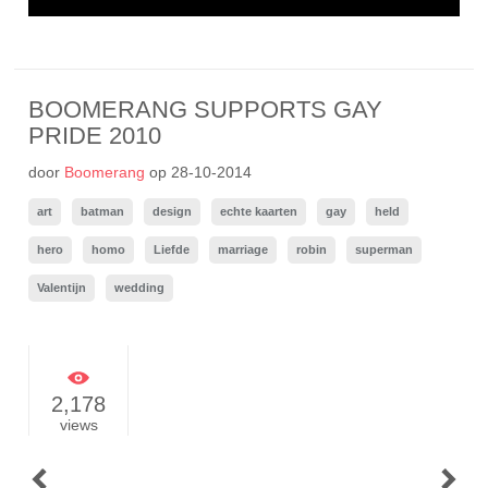
BOOMERANG SUPPORTS GAY
PRIDE 2010
door
Boomerang
op
28-10-2014
art
batman
design
echte kaarten
gay
held
hero
homo
Liefde
marriage
robin
superman
Valentijn
wedding
2,178
views
POST