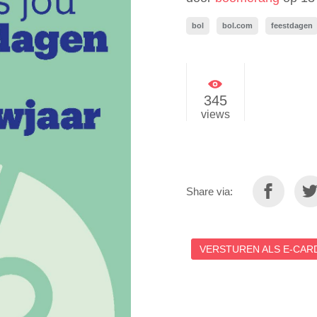
bol
bol.com
feestdagen
345
views
Share via:
VERSTUREN ALS E-CARD