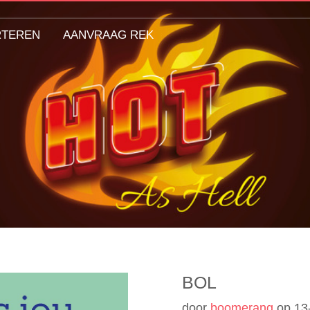
RTEREN
AANVRAAG REK
BOL
door
boomerang
op
13