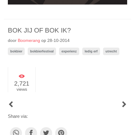
BOK JIJ OF BOK IK?
door
Boomerang
op
28-10-2014
bokbier
bokbierfestival
experienz
ledig erf
utrecht
2,721
views
POST
NAVIGATION
Share via: