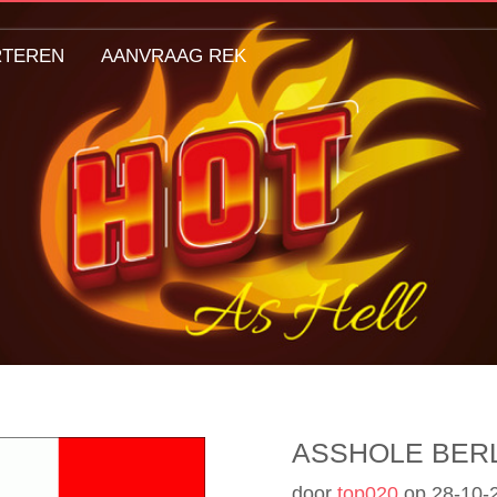
RTEREN
AANVRAAG REK
ASSHOLE BER
door
top020
op
28-10-