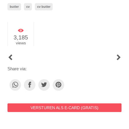
butler
cv
cv butler
3,185
views
POST
NAVIGATION
Share via:
VERSTUREN ALS E-CARD (GRATIS)