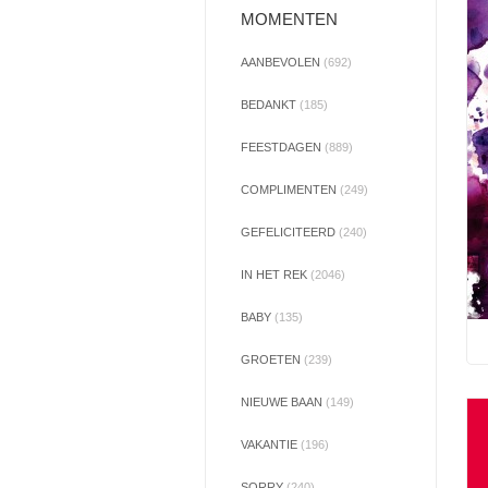
MOMENTEN
AANBEVOLEN
(692)
BEDANKT
(185)
FEESTDAGEN
(889)
COMPLIMENTEN
(249)
GEFELICITEERD
(240)
IN HET REK
(2046)
BABY
(135)
GROETEN
(239)
NIEUWE BAAN
(149)
VAKANTIE
(196)
SORRY
(240)