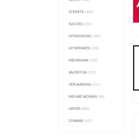
STERKTE
(483)
SUCCES
(216)
UITNODIGING
(361)
UITSPRAKEN
(639)
NIEUWJAAR
(128)
VALENTIJN
(237)
VERJAARDAG
(217)
NIEUWE WONING
(65)
LIEFDE
(889)
ZOMAAR
(437)