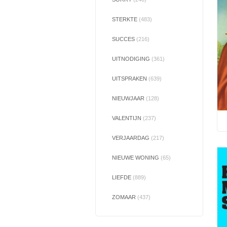
STERKTE
(483)
SUCCES
(216)
UITNODIGING
(361)
UITSPRAKEN
(639)
NIEUWJAAR
(128)
VALENTIJN
(237)
VERJAARDAG
(217)
NIEUWE WONING
(65)
LIEFDE
(889)
ZOMAAR
(437)