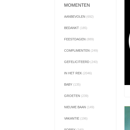
MOMENTEN
AANBEVOLEN
(692)
BEDANKT
(185)
FEESTDAGEN
(889)
COMPLIMENTEN
(249)
GEFELICITEERD
(240)
IN HET REK
(2046)
BABY
(135)
GROETEN
(239)
NIEUWE BAAN
(149)
VAKANTIE
(196)
SORRY
(240)